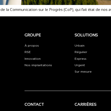
de la Communication sur le Progrès (CoP), qui fait état de nos
GROUPE
SOLUTIONS
À propos
Urbain
RSE
Régulier
Innovation
Express
Nos implantations
Urgent
Sur mesure
CONTACT
CARRIÈRES