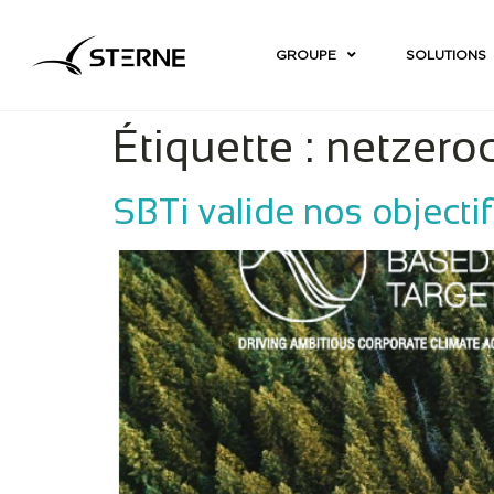
GROUPE
SOLUTIONS
Étiquette :
netzer
SBTi valide nos objecti