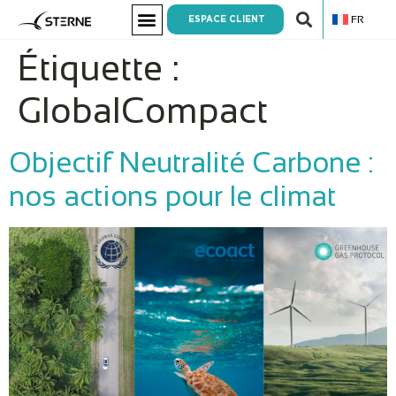
FR
ESPACE CLIENT
Étiquette :
GlobalCompact
Objectif Neutralité Carbone :
nos actions pour le climat