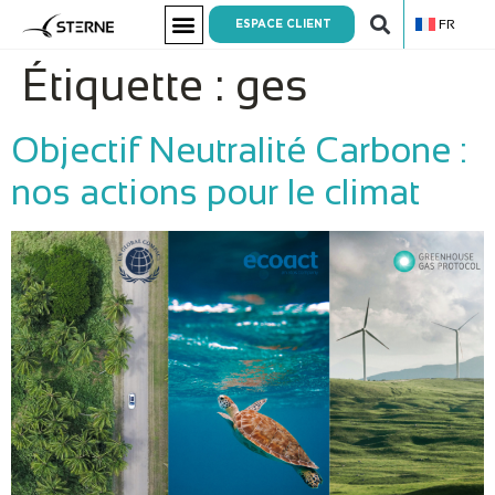
FR
ESPACE CLIENT
Étiquette :
ges
Objectif Neutralité Carbone :
nos actions pour le climat