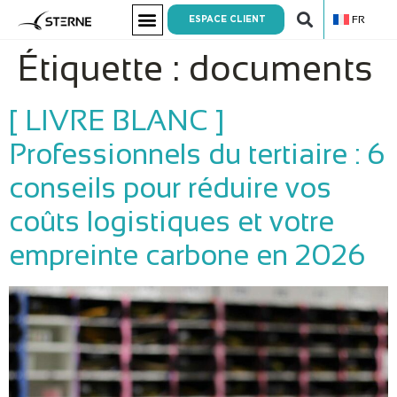
FR
ESPACE CLIENT
Étiquette :
documents
[ LIVRE BLANC ]
Professionnels du tertiaire : 6
conseils pour réduire vos
coûts logistiques et votre
empreinte carbone en 2026