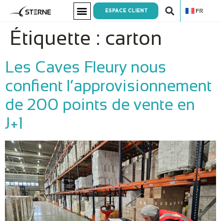
FR
ESPACE CLIENT
Étiquette :
carton
Les Caves Fleury nous
confient l’approvisionnement
de 200 points de vente en
J+1