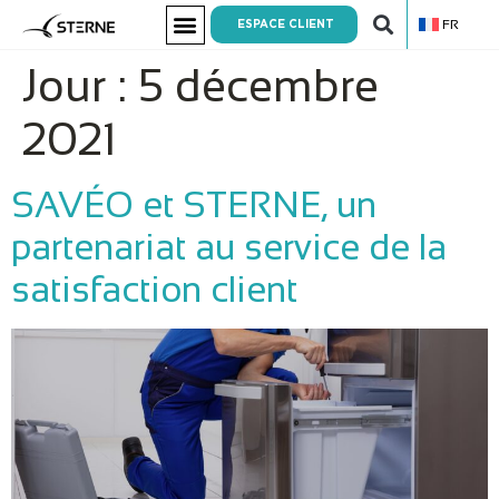
FR
ESPACE CLIENT
Jour :
5 décembre
2021
SAVÉO et STERNE, un
partenariat au service de la
satisfaction client